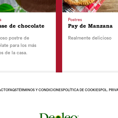
s
Postres
se de chocolate
Pay de Manzana
ioso postre de
Realmente delicioso
late para los más
s de la casa.
ACTO
FAQS
TÉRMINOS Y CONDICIONES
POLÍTICA DE COOKIES
POL. PRIV