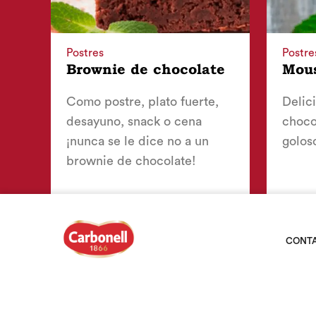
Postres
Postre
Brownie de chocolate
Mous
Como postre, plato fuerte,
Delic
desayuno, snack o cena
choco
¡nunca se le dice no a un
goloso
brownie de chocolate!
CONT